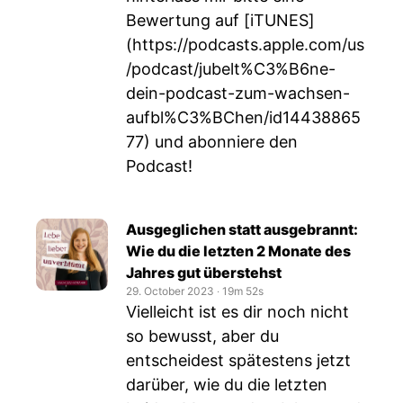
Bewertung auf [iTUNES]
(
https://podcasts.apple.com/us
/podcast/jubelt%C3%B6ne-
dein-podcast-zum-wachsen-
aufbl%C3%BChen/id14438865
77
) und abonniere den
Podcast!
Ausgeglichen statt ausgebrannt:
Wie du die letzten 2 Monate des
Jahres gut überstehst
29. October 2023
‧
19m 52s
Vielleicht ist es dir noch nicht
so bewusst, aber du
entscheidest spätestens jetzt
darüber, wie du die letzten