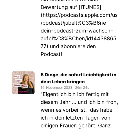
Bewertung auf [iTUNES]
(
https://podcasts.apple.com/us
/podcast/jubelt%C3%B6ne-
dein-podcast-zum-wachsen-
aufbl%C3%BChen/id14438865
77
) und abonniere den
Podcast!
5 Dinge, die sofort Leichtigkeit in
dein Leben bringen
16. November 2023
‧
26m 24s
"Eigentlich bin ich fertig mit
diesem Jahr ... und ich bin froh,
wenn es vorbei ist." das habe
ich in den letzten Tagen von
einigen Frauen gehört. Ganz